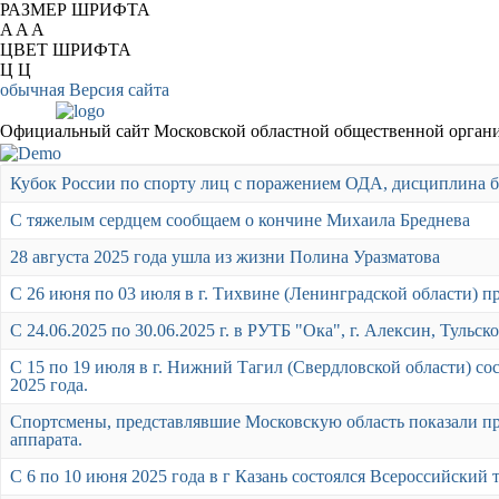
РАЗМЕР ШРИФТА
A
A
A
ЦВЕТ ШРИФТА
Ц
Ц
обычная Версия сайта
Официальный сайт Московской областной общественной органи
Кубок России по спорту лиц с поражением ОДА, дисциплина б
С тяжелым сердцем сообщаем о кончине Михаила Бреднева
28 августа 2025 года ушла из жизни Полина Уразматова
С 26 июня по 03 июля в г. Тихвине (Ленинградской области) 
С 24.06.2025 по 30.06.2025 г. в РУТБ "Ока", г. Алексин, Туль
С 15 по 19 июля в г. Нижний Тагил (Свердловской области) с
2025 года.
Спортсмены, представлявшие Московскую область показали пре
аппарата.
С 6 по 10 июня 2025 года в г Казань состоялся Всероссийский