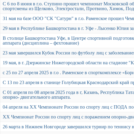
С 6 по 8 июня в г.о. Ступино прошел чемпионат Московской 
спортсмены из Щелково, Электростали, Протвино, Химок, Под
31 мая на базе ООО "СК "Сатурн" в г.о. Раменское прошел Чем
29 мая в Республике Башкортостана в г. Уфе - Лысенко Юлия з
В столице Башкортостана Уфе, в Центре спортивной подготов
аппарата (дисциплина – фехтование)
23 мая завершился Кубок России по футболу лиц с заболевани
19 мая, в г. Дзержинске Нижегородской области на стадионе "
с 25 по 27 апреля 2025 в г.о . Раменское в спорткомплексе 
С 13 по 23 апреля в станице Голубицкая Краснодарский край 
С 01 апреля по 08 апреля 2025 года в г, Казань, Республика 
опорно- двигательного аппарата.
04 апреля на XX Чемпионате России по спорту лиц с ПОДА по 
XX Чемпионат России по спорту лиц с поражением опорно-дви
26 марта в Нижнем Новгороде завершился турнир по теннису н