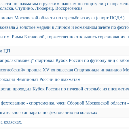
области по шахматам и русским шашкам по спорту лиц с пораже
ольска, Ступино, Люберец, Воскресенска
пионат Московской области по стрельбе из лука (спорт ПОДА).
авоевала 2 золотые медали в личном и командном зачёте по фехто
ки им. Римы Баталовой, торжественно открылись соревнования п
ем ЦП.
Капролактамовец" стартовал Кубок России по футболу лиц с заб
«Борисоглебский» прошла XV юношеская Спартакиада инвалидов М
проходил Чемпионат России по шахматам
Татарстан проходил Кубок России по пулевой стрельбе из пневмат
фехтованию - спортсменка, член Сборной Московской области -
гательного аппарата по фехтованию на колясках
а колясках.