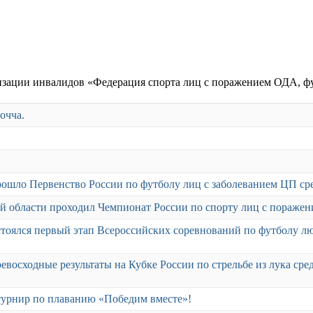
зации инвалидов «Федерация спорта лиц с поражением ОДА, фу
очча.
прошло Первенство России по футболу лиц с заболеванием ЦП ср
ской области проходил Чемпионат России по спорту лиц с пораже
остоялся первый этап Всероссийских соревнований по футболу л
восходные результаты на Кубке России по стрельбе из лука сре
 турнир по плаванию «Победим вместе»!