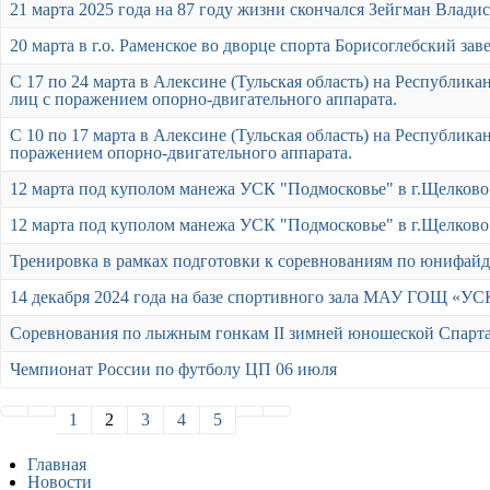
21 марта 2025 года на 87 году жизни скончался Зейгман Влади
20 марта в г.о. Раменское во дворце спорта Борисоглебский за
С 17 по 24 марта в Алексине (Тульская область) на Республик
лиц с поражением опорно-двигательного аппарата.
С 10 по 17 марта в Алексине (Тульская область) на Республик
поражением опорно-двигательного аппарата.
12 марта под куполом манежа УСК "Подмосковье" в г.Щелково
12 марта под куполом манежа УСК "Подмосковье" в г.Щелково
Тренировка в рамках подготовки к соревнованиям по юнифай
14 декабря 2024 года на базе спортивного зала МАУ ГОЩ «У
Соревнования по лыжным гонкам II зимней юношеской Спарта
Чемпионат России по футболу ЦП 06 июля
1
2
3
4
5
Главная
Новости