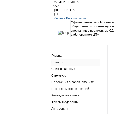
РАЗМЕР ШРИФТА
A
A
A
ЦВЕТ ШРИФТА
Ц
Ц
обычная Версия сайта
Официальный сайт Московск
общественной организации 
спорта лиц с поражением ОД
заболеванием ЦП»
Главная
Новости
Списки сборных
Структура
Положения о соревнованиях
Протоколы соревнований
Календарный план
Файлы Федерации
Антидопинг