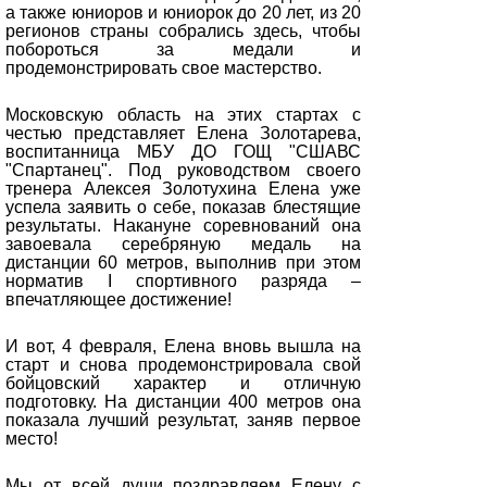
а также юниоров и юниорок до 20 лет, из 20
регионов страны собрались здесь, чтобы
побороться за медали и
продемонстрировать свое мастерство.
Московскую область на этих стартах с
честью представляет Елена Золотарева,
воспитанница МБУ ДО ГОЩ "СШАВС
"Спартанец". Под руководством своего
тренера Алексея Золотухина Елена уже
успела заявить о себе, показав блестящие
результаты. Накануне соревнований она
завоевала серебряную медаль на
дистанции 60 метров, выполнив при этом
норматив I спортивного разряда –
впечатляющее достижение!
И вот, 4 февраля, Елена вновь вышла на
старт и снова продемонстрировала свой
бойцовский характер и отличную
подготовку. На дистанции 400 метров она
показала лучший результат, заняв первое
место!
Мы от всей души поздравляем Елену с