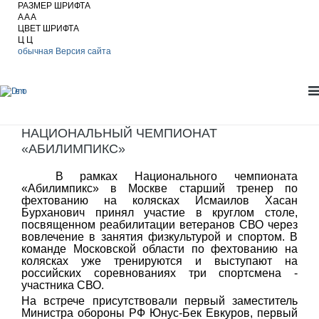
РАЗМЕР ШРИФТА
A
A
A
ЦВЕТ ШРИФТА
Ц
Ц
обычная Версия сайта
НАЦИОНАЛЬНЫЙ ЧЕМПИОНАТ
«АБИЛИМПИКС»
В рамках Национального чемпионата
«Абилимпикс» в Москве старший тренер по
фехтованию на колясках Исмаилов Хасан
Бурханович принял участие в круглом столе,
посвященном реабилитации ветеранов СВО через
вовлечение в занятия физкультурой и спортом. В
команде Московской области по фехтованию на
колясках уже тренируются и выступают на
российских соревнованиях три спортсмена -
участника СВО.
На встрече присутствовали первый заместитель
Министра обороны РФ Юнус-Бек Евкуров, первый