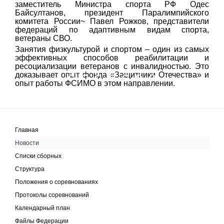
заместитель Министра спорта РФ Одес
Байсултанов, президент Паралимпийского
комитета России~ Павел Рожков, представители
федераций по адаптивным видам спорта,
ветераны СВО.
Занятия физкультурой и спортом – один из самых
эффективных способов реабилитации и
ресоциализации ветеранов с инвалидностью. Это
доказывает опыт фонда «Защитники Отечества» и
WhatsApp Image 2025 11 05 At 123237
WhatsApp Image 2025 11 05 At 123238
WhatsApp Image 2025 11 05 At 123238 1
WhatsApp Image 2025 11 05 At 123238 
WhatsApp Image 2025 11 05 At 12
WhatsApp Image 2025 11 05 A
WhatsApp Image 2025 11
опыт работы ФСИМО в этом направлении.
Главная
Новости
Списки сборных
Структура
Положения о соревнованиях
Протоколы соревнований
Календарный план
Файлы Федерации