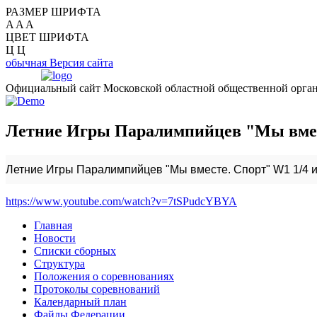
РАЗМЕР ШРИФТА
A
A
A
ЦВЕТ ШРИФТА
Ц
Ц
обычная Версия сайта
Официальный сайт Московской областной общественной орган
Летние Игры Паралимпийцев "Мы вместе
Летние Игры Паралимпийцев "Мы вместе. Спорт" W1 1/4 и 
https://www.youtube.com/watch?v=7tSPudcYBYA
Главная
Новости
Списки сборных
Структура
Положения о соревнованиях
Протоколы соревнований
Календарный план
Файлы Федерации